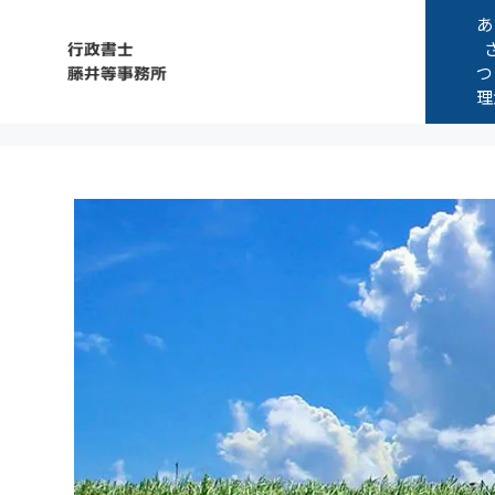
あ
つ
理