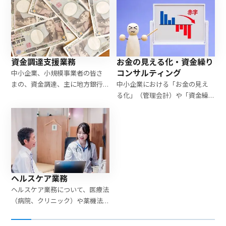
進めていきます。
お金の見える化・資金繰り
資金調達支援業務
コンサルティング
中小企業、小規模事業者の皆さ
中小企業における「お金の見え
まの、資金調達、主に地方銀行
る化」（管理会計）や「資金繰
や信用金庫、日本政策金融公庫
り」（キャッシュフロー）の改
からの融資取引について支援を
善について支援を行います。主に
します。具体的には創業計画書の
財務諸表の図式化や、資金繰り
作成、事業計画書の作成を行
表によりコンサルティングを行
い、各金融機関と調整等行いま
います。
す。
ヘルスケア業務
ヘルスケア業務について、医療法
（病院、クリニック）や薬機法
（医療機器）などについて、業務
を行います。