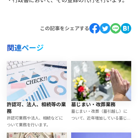
・行政書において、その登録の代行を行います。
この記事をシェアする
関連ページ
墓じまい・改葬業務
許認可、法人、相続等の業
務
墓じまい・改葬（墓引越し）に
ついて、近年増加している墓じま
許認可業務や法人、相続などに
いや離檀料のトラブルを防ぎな
ついて業務を行います。
がら、円滑に墓じまいの業務を